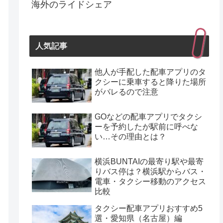
海外のライドシェア
人気記事
他人が手配した配車アプリのタ
クシーに乗車すると降りた場所
がバレるので注意
GOなどの配車アプリでタクシ
ーを予約したが駅前に呼べな
い…その理由とは？
横浜BUNTAIの最寄り駅や最寄
りバス停は？横浜駅からバス・
電車・タクシー移動のアクセス
比較
タクシー配車アプリおすすめ5
選・愛知県（名古屋）編