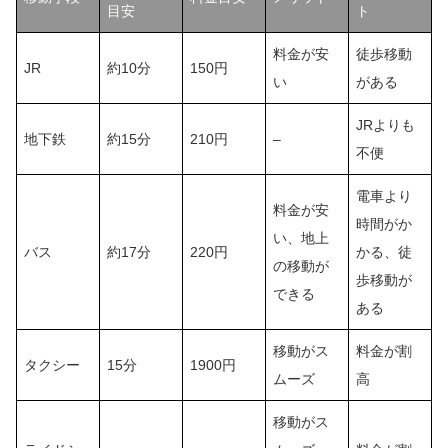
目安
ト
料金が安
徒歩移動
JR
約10分
150円
い
がある
JRよりも
地下鉄
約15分
210円
–
不便
電車より
料金が安
時間がか
い、地上
バス
約17分
220円
かる、徒
の移動が
歩移動が
できる
ある
移動がス
料金が割
タクシー
15分
1900円
ムーズ
高
移動がス