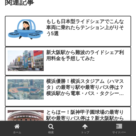
関連記事
もしも日本型ライドシェアでこんな
車両に乗れたらテンション上がりそ
う5選
新大阪駅から難波のライドシェア利
用料金を予想してみた
横浜優勝！横浜スタジアム（ハマス
タ）の最寄り駅や最寄りバス停は？
横浜駅から電車・バス・タクシー移
動のアクセス比較
とらほー！阪神甲子園球場の最寄り
駅や最寄りバス停は？新大阪駅から
電車・バス・タクシー移動のアクセ
ス比較
ホーム
検索
トップ
サイドバー