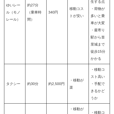
生する点
ゆいレー
約27分
移動コス
・荷物が
ル（モノ
（乗車時
340円
トが安い
多いと乗
レール）
間）
車が大変
・最寄り
駅から首
里城まで
徒歩15分
かかる
・移動コ
スト高い
・移動が
タクシー
約30分
約2,500円
・手配で
楽
きるかど
うか
・移動が
・移動コ